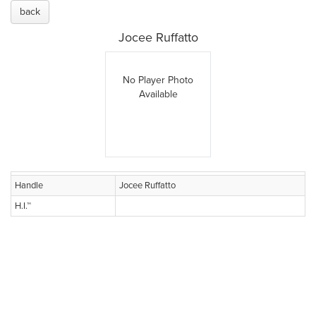
back
Jocee Ruffatto
No Player Photo
Available
Handle
Jocee Ruffatto
H.I.™